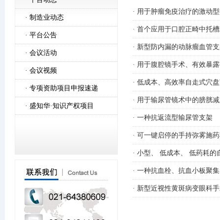
· 用于肿瘤免疫治疗的激动
·
制造业动态
· 首个应用于口腔正畸中托
·
平台公告
· 新型防内漏的动脉瘤血管
·
会议活动
· 用于腹腔镜手术、有效暴
·
会议视频
· 低成本、高效率自走式穴
·
专项资助项目申报速递
· 用于输尿管镜术中的膀胱
·
盛知华·知识产权项目
· 一种抗返流型输尿管支架
· 可一键启停的手持弥雾施
· 小型、 低成本、 低药耗
· 一种抗血栓、抗血小板聚
· 新型近视性黄斑病变眼科